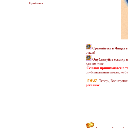
Приёмная
Сражайтесь в Чащах
в
очков!
Опубликуйте ссылку
н
данном топе.
Ссылки принимаются в те
опубликованные позже, не б
Теперь, Все игроки
регалию
: