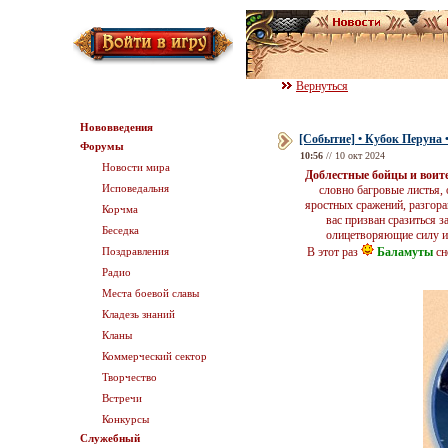
Вернуться
Нововведения
[Событие] • Кубок Перуна 
Форумы
10:56
// 10 окт 2024
Новости мира
Доблестные бойцы и воит
Исповедальня
словно багровые листья, 
яростных сражений, разгора
Корчма
вас призван сразиться з
Беседка
олицетворяющие силу и 
Поздравления
В этот раз
Баламуты
сн
Радио
Места боевой славы
Кладезь знаний
Кланы
Коммерческий сектор
Творчество
Встречи
Конкурсы
Служебный