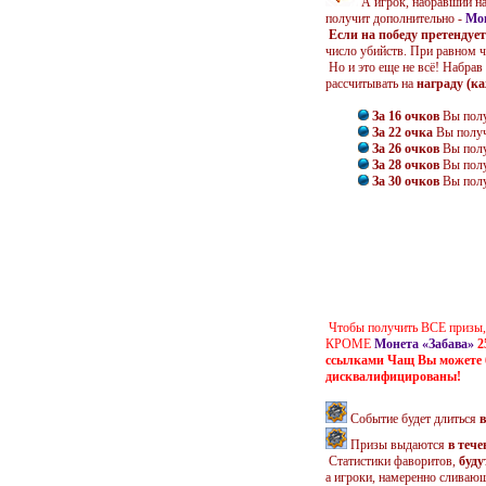
А игрок, набравший на
получит дополнительно -
Мон
Если на победу претендует
число убийств. При равном ч
Но и это еще не всё! Набрав
рассчитывать на
награду (к
За 16 очков
Вы пол
За 22 очка
Вы полу
За 26 очков
Вы пол
За 28 очков
Вы пол
За 30 очков
Вы пол
Чтобы получить ВСЕ призы,
КРОМЕ
Монета «Забава»
2
ссылками Чащ Вы можете 
дисквалифицированы!
Событие будет длиться
в
Призы выдаются
в тече
Статистики фаворитов,
буду
а игроки, намеренно сливаю