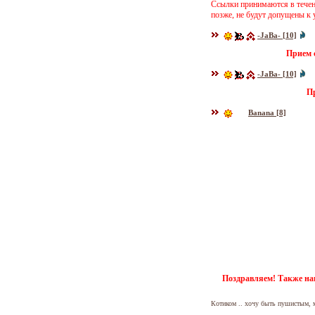
Ссылки принимаются в течени
позже, не будут допущены к 
-JaBa- [10]
Прием с
-JaBa- [10]
Пр
Banana [8]
Поздравляем! Также нап
Котиком .. хочу быть пушистым, 