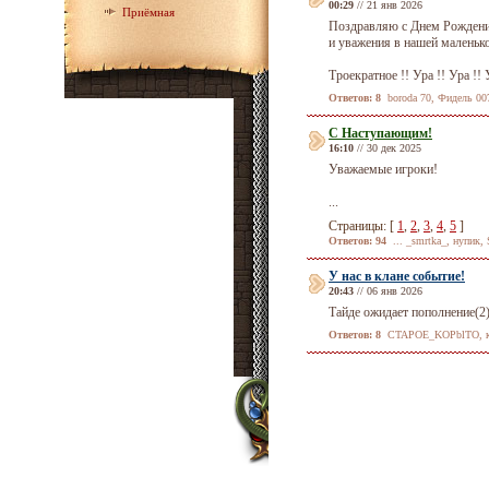
00:29
// 21 янв 2026
Приёмная
Поздравляю с Днем Рождения
и уважения в нашей маленько
Троекратное !! Ура !! Ура !! У
Ответов: 8
boroda 70, Фидель 00
С Наступающим!
16:10
// 30 дек 2025
Уважаемые игроки!
...
Страницы: [
1
,
2
,
3
,
4
,
5
]
Ответов: 94
... _smrtka_, нупик, 
У нас в клане событие!
20:43
// 06 янв 2026
Тайде ожидает пополнение(2).
Ответов: 8
CTAPOE_KOPblTO, кул