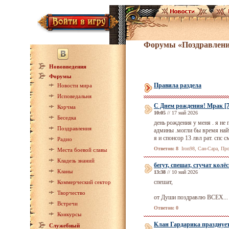
Форумы «Поздравлен
Нововведения
Форумы
Правила раздела
Новости мира
Исповедальня
С Днем рождения! Мрак [7] 
Корчма
10:05
// 17 май 2026
Беседка
день рождения у меня . я не 
Поздравления
админы .могли бы время найт
я и спонсор 13 лвл рат. спс 
Радио
Ответов: 8
Iron98, Сан-Сара, Про
Места боевой славы
Кладезь знаний
бегут, спешат, стучат колё
Кланы
13:38
// 10 май 2026
спешат,
Коммерческий сектор
Творчество
от Души поздравлю ВСЕХ...
Встречи
Ответов: 0
Конкурсы
Клан Гардарика празднуе
Служебный