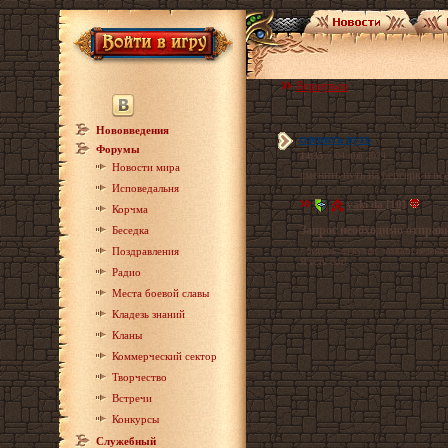
Вернуться
Нововведения
сменить путь
Форумы
14:35
// 04 янв 2024
Новости мира
сменить путь на берсерк и в
Исповедальня
yaki da [10]
Корчма
Запрос необходимо отправ
Беседка
Поздравления
- будешь на кухне, захвати печеньк
Я есть бот!
Радио
Места боевой славы
Кладезь знаний
Кланы
Коммерческий сектор
Творчество
Встречи
Конкурсы
Служебный